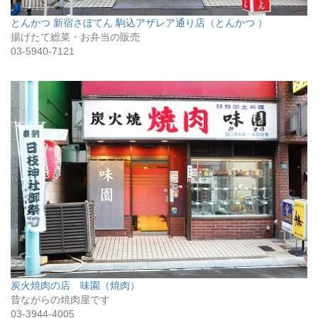
とんかつ 新宿さぼてん 駒込アザレア通り店（とんかつ ）
揚げたて総菜・お弁当の販売
03-5940-7121
炭火焼肉の店 味園（焼肉）
昔ながらの焼肉屋です
03-3944-4005