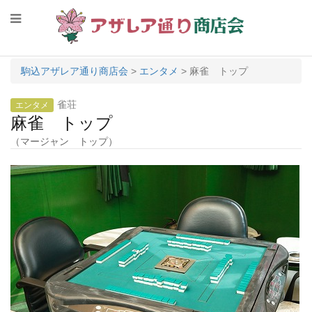
駒込アザレア通り商店会
>
エンタメ
>
麻雀 トップ
雀荘
エンタメ
麻雀 トップ
（マージャン トップ）