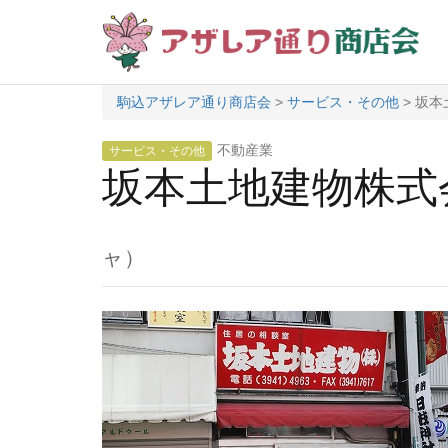
駒込アザレア通り商店会
>
サービス・その他
>
坂本
不動産業
サービス・その他
坂本土地建物株式
ャ）