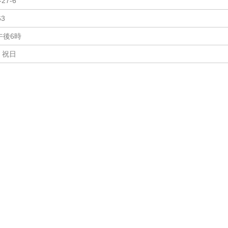
27-6
63
午後6時
、祝日