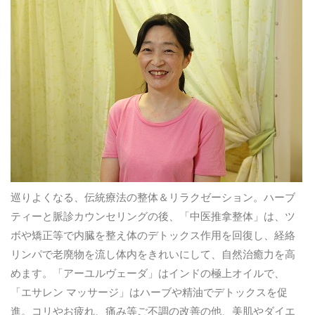
巡りよくなる、伝統療法の整体＆リラクゼーション。ハーブ
ティーと脈診カウンセリングの後、「中医推拿整体」は、ツ
ボや矯正等で内臓を整え体のデトックス作用を回復し、経絡
リンパで老廃物を流し体内をきれいにして、自然治癒力を高
めます。「アーユルヴェーダ」はインドの極上オイルで、
「エサレン マッサージ」はハーブや精油でデトックスを促
進。コリやお疲れ、痛み等ご不調の改善の他、美肌やダイエ